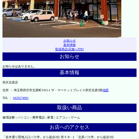
お知らせ
基本情報
取扱商品
|
店舗へｱｸｾｽ
お知らせ
お知らせはありません。
基本情報
所沢北原店
住所 ： 埼玉県所沢市北原町1415-1 ザ・マーケットプレイス所沢北原2階
地図
TEL ：
0429274001
取扱い商品
修理診断 | パソコン | 携帯電話 | 家電 | エアコン | ゲーム
お店へのアクセス
「並木通り団地入口バス停」から徒歩3分 所５８−１「北原バス停」から徒歩3分