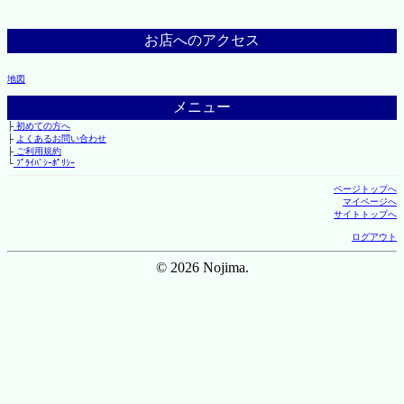
お店へのアクセス
地図
メニュー
├
初めての方へ
├
よくあるお問い合わせ
├
ご利用規約
└
ﾌﾟﾗｲﾊﾞｼｰﾎﾟﾘｼｰ
ページトップへ
マイページへ
サイトトップへ
ログアウト
© 2026 Nojima.