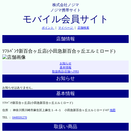
株式会社ノジマ
ノジマ携帯サイト
モバイル会員サイト
ポイント
｜
マイページ
｜
店舗検索
店舗情報
ｿﾌﾄﾊﾞﾝｸ新百合ヶ丘店(小田急新百合ヶ丘エルミロード)
お知らせ
基本情報
取扱商品
|
店舗へｱｸｾｽ
お知らせ
お知らせはありません。
基本情報
ｿﾌﾄﾊﾞﾝｸ新百合ヶ丘店(小田急新百合ヶ丘エルミロード)
住所 ： 神奈川県川崎市麻生区上麻生１-４-１ 小田急新百合ヶ丘エルミロード4Ｆ
地図
TEL ：
0449591270
取扱い商品