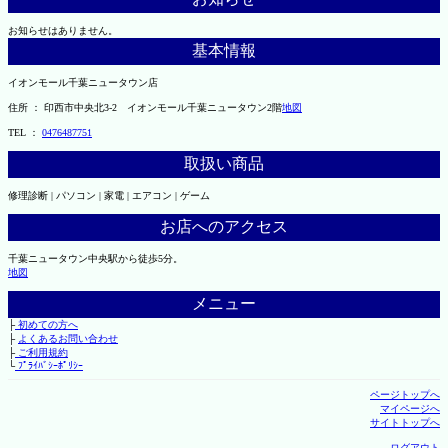
お知らせはありません。
基本情報
イオンモール千葉ニュータウン店
住所 ： 印西市中央北3-2 イオンモール千葉ニュータウン2階
地図
TEL ：
0476487751
取扱い商品
修理診断 | パソコン | 家電 | エアコン | ゲーム
お店へのアクセス
千葉ニュータウン中央駅から徒歩5分。
地図
メニュー
├
初めての方へ
├
よくあるお問い合わせ
├
ご利用規約
└
ﾌﾟﾗｲﾊﾞｼｰﾎﾟﾘｼｰ
ページトップへ
マイページへ
サイトトップへ
ログアウト