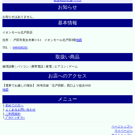
取扱商品
|
店舗へｱｸｾｽ
お知らせ
お知らせはありません。
基本情報
イオンモール北戸田店
住所 ： 戸田市美女木東1ｰ3‐1 イオンモール北戸田3階
地図
TEL ：
0484300201
取扱い商品
修理診断 | パソコン | 携帯電話 | 家電 | エアコン | ゲーム
お店へのアクセス
【電車でお越しの場合】 JR埼京線「北戸田駅」西口より徒歩10分
地図
メニュー
├
初めての方へ
├
よくあるお問い合わせ
├
ご利用規約
└
ﾌﾟﾗｲﾊﾞｼｰﾎﾟﾘｼｰ
ページトップへ
マイページへ
サイトトップへ