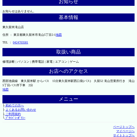
お知らせ
お知らせはありません。
基本情報
東久留米滝山店
住所 ： 東京都東久留米市滝山5丁目2-1
地図
TEL ：
0424703581
取扱い商品
修理診断 | パソコン | 携帯電話 | 家電 | エアコン | ゲーム
お店へのアクセス
西部池袋線 東久留米駅 からバス 15分東久留米駅西口発(バス) 久留52 滝山営業所行き 滝山
5丁目バス停下車 2分
地図
メニュー
├
初めての方へ
├
よくあるお問い合わせ
├
ご利用規約
└
ﾌﾟﾗｲﾊﾞｼｰﾎﾟﾘｼｰ
ページトップへ
マイページへ
サイトトップへ