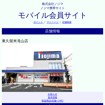
株式会社ノジマ
ノジマ携帯サイト
モバイル会員サイト
ポイント
｜
マイページ
｜
店舗検索
店舗情報
東久留米滝山店
お知らせ
基本情報
取扱商品
|
店舗へｱｸｾｽ