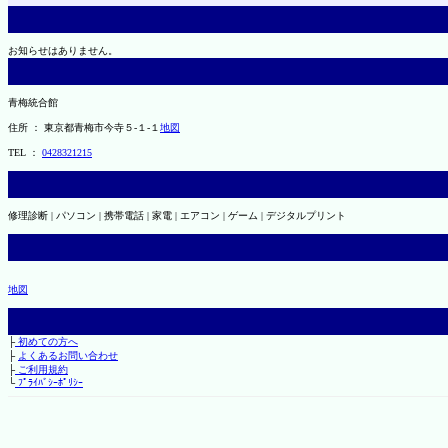
お知らせはありません。
青梅統合館
住所 ： 東京都青梅市今寺５-１-１
地図
TEL ：
0428321215
修理診断 | パソコン | 携帯電話 | 家電 | エアコン | ゲーム | デジタルプリント
地図
├
初めての方へ
├
よくあるお問い合わせ
├
ご利用規約
└
ﾌﾟﾗｲﾊﾞｼｰﾎﾟﾘｼｰ