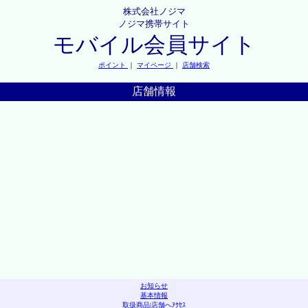
株式会社ノジマ
ノジマ携帯サイト
モバイル会員サイト
ポイント
｜
マイページ
｜
店舗検索
店舗情報
お知らせ
基本情報
取扱商品
|
店舗へｱｸｾｽ