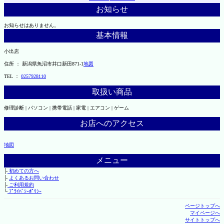
お知らせ
お知らせはありません。
基本情報
小出店
住所 ： 新潟県魚沼市井口新田871-1
地図
TEL ：
0257928110
取扱い商品
修理診断 | パソコン | 携帯電話 | 家電 | エアコン | ゲーム
お店へのアクセス
地図
メニュー
├
初めての方へ
├
よくあるお問い合わせ
├
ご利用規約
└
ﾌﾟﾗｲﾊﾞｼｰﾎﾟﾘｼｰ
ページトップへ
マイページへ
サイトトップへ