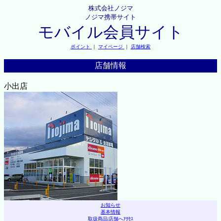
株式会社ノジマ
ノジマ携帯サイト
モバイル会員サイト
ポイント
｜
マイページ
｜
店舗検索
店舗情報
小出店
お知らせ
基本情報
取扱商品
|
店舗へｱｸｾｽ