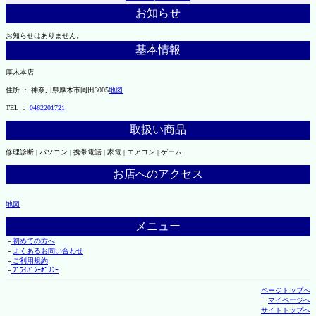
お知らせ
お知らせはありません。
基本情報
厚木本店
住所 ： 神奈川県厚木市岡田3005
地図
TEL ：
0462201721
取扱い商品
修理診断 | パソコン | 携帯電話 | 家電 | エアコン | ゲーム
お店へのアクセス
地図
メニュー
├
初めての方へ
├
よくあるお問い合わせ
├
ご利用規約
└
ﾌﾟﾗｲﾊﾞｼｰﾎﾟﾘｼｰ
ページトップへ
マイページへ
サイトトップへ