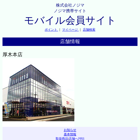
株式会社ノジマ
ノジマ携帯サイト
モバイル会員サイト
ポイント
｜
マイページ
｜
店舗検索
店舗情報
厚木本店
お知らせ
基本情報
取扱商品
|
店舗へｱｸｾｽ