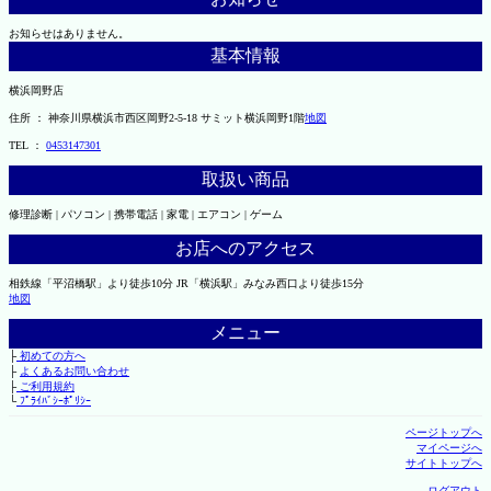
お知らせはありません。
基本情報
横浜岡野店
住所 ： 神奈川県横浜市西区岡野2-5-18 サミット横浜岡野1階
地図
TEL ：
0453147301
取扱い商品
修理診断 | パソコン | 携帯電話 | 家電 | エアコン | ゲーム
お店へのアクセス
相鉄線「平沼橋駅」より徒歩10分 JR「横浜駅」みなみ西口より徒歩15分
地図
メニュー
├
初めての方へ
├
よくあるお問い合わせ
├
ご利用規約
└
ﾌﾟﾗｲﾊﾞｼｰﾎﾟﾘｼｰ
ページトップへ
マイページへ
サイトトップへ
ログアウト