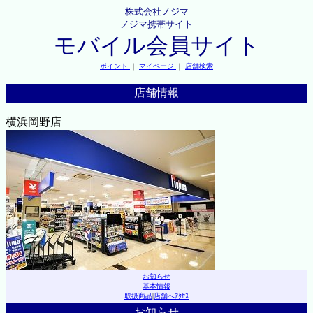
株式会社ノジマ
ノジマ携帯サイト
モバイル会員サイト
ポイント
｜
マイページ
｜
店舗検索
店舗情報
横浜岡野店
お知らせ
基本情報
取扱商品
|
店舗へｱｸｾｽ
お知らせ