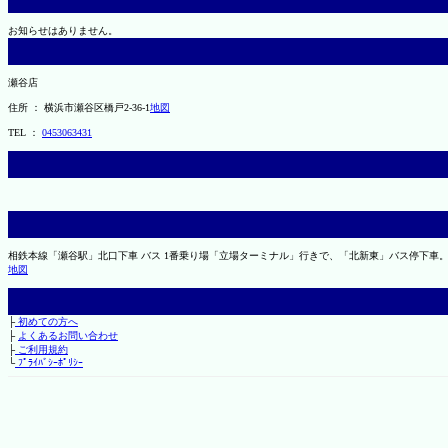
お知らせはありません。
瀬谷店
住所 ： 横浜市瀬谷区橋戸2-36-1
地図
TEL ：
0453063431
相鉄本線「瀬谷駅」北口下車 バス 1番乗り場「立場ターミナル」行きで、「北新東」バス停下車。
地図
├
初めての方へ
├
よくあるお問い合わせ
├
ご利用規約
└
ﾌﾟﾗｲﾊﾞｼｰﾎﾟﾘｼｰ