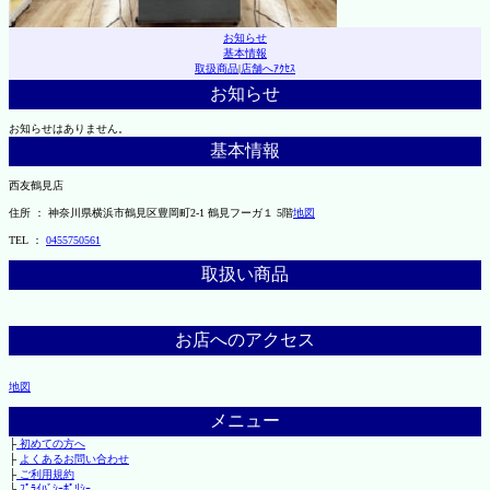
お知らせ
基本情報
取扱商品
|
店舗へｱｸｾｽ
お知らせ
お知らせはありません。
基本情報
西友鶴見店
住所 ： 神奈川県横浜市鶴見区豊岡町2-1 鶴見フーガ１ 5階
地図
TEL ：
0455750561
取扱い商品
お店へのアクセス
地図
メニュー
├
初めての方へ
├
よくあるお問い合わせ
├
ご利用規約
└
ﾌﾟﾗｲﾊﾞｼｰﾎﾟﾘｼｰ