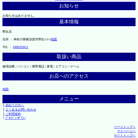
お知らせ
お知らせはありません。
基本情報
野比店
住所 ： 神奈川県横須賀市野比1-5-1
地図
TEL ：
0468393611
取扱い商品
修理診断 | パソコン | 携帯電話 | 家電 | エアコン | ゲーム
お店へのアクセス
地図
メニュー
├
初めての方へ
├
よくあるお問い合わせ
├
ご利用規約
└
ﾌﾟﾗｲﾊﾞｼｰﾎﾟﾘｼｰ
ページトップへ
マイページへ
サイトトップへ