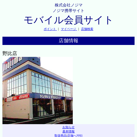
株式会社ノジマ
ノジマ携帯サイト
モバイル会員サイト
ポイント
｜
マイページ
｜
店舗検索
店舗情報
野比店
お知らせ
基本情報
取扱商品
|
店舗へｱｸｾｽ