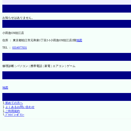
お知らせはありません。
小田急OX狛江店
住所 ： 東京都狛江市元和泉1丁目2-1小田急OX狛江店2階
地図
TEL ：
0354977031
修理診断 | パソコン | 携帯電話 | 家電 | エアコン | ゲーム
地図
├
初めての方へ
├
よくあるお問い合わせ
├
ご利用規約
└
ﾌﾟﾗｲﾊﾞｼｰﾎﾟﾘｼｰ