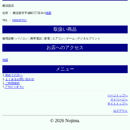
横須賀店
住所 ： 横須賀市平成町3丁目28-2
地図
TEL ：
0468287011
取扱い商品
修理診断 | パソコン | 携帯電話 | 家電 | エアコン | ゲーム | デジタルプリント
お店へのアクセス
地図
メニュー
├
初めての方へ
├
よくあるお問い合わせ
├
ご利用規約
└
ﾌﾟﾗｲﾊﾞｼｰﾎﾟﾘｼｰ
ページトップへ
マイページへ
サイトトップへ
ログアウト
© 2026 Nojima.