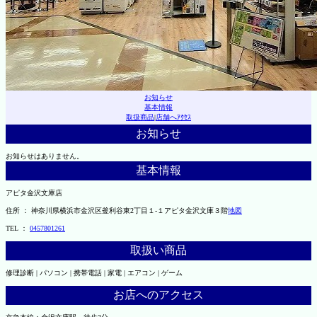
お知らせ
基本情報
取扱商品
|
店舗へｱｸｾｽ
お知らせ
お知らせはありません。
基本情報
アピタ金沢文庫店
住所 ： 神奈川県横浜市金沢区釜利谷東2丁目１-１アピタ金沢文庫３階
地図
TEL ：
0457801261
取扱い商品
修理診断 | パソコン | 携帯電話 | 家電 | エアコン | ゲーム
お店へのアクセス