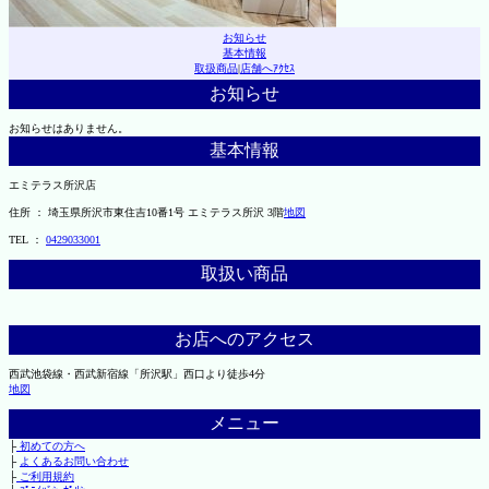
お知らせ
基本情報
取扱商品
|
店舗へｱｸｾｽ
お知らせ
お知らせはありません。
基本情報
エミテラス所沢店
住所 ： 埼玉県所沢市東住吉10番1号 エミテラス所沢 3階
地図
TEL ：
0429033001
取扱い商品
お店へのアクセス
西武池袋線・西武新宿線「所沢駅」西口より徒歩4分
地図
メニュー
├
初めての方へ
├
よくあるお問い合わせ
├
ご利用規約