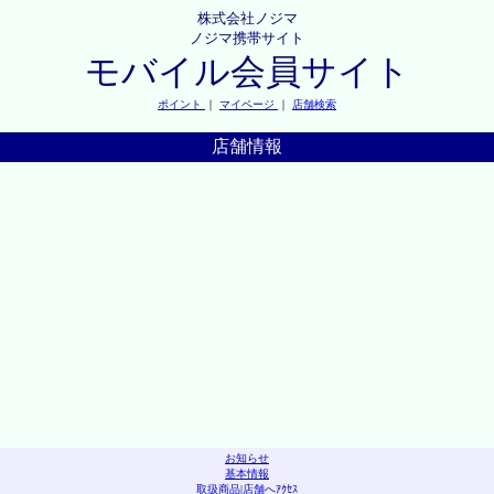
株式会社ノジマ
ノジマ携帯サイト
モバイル会員サイト
ポイント
｜
マイページ
｜
店舗検索
店舗情報
お知らせ
基本情報
取扱商品
|
店舗へｱｸｾｽ