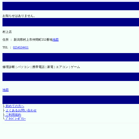
お知らせはありません。
村上店
住所 ： 新潟県村上市仲間町252番地
地図
TEL ：
0254534411
修理診断 | パソコン | 携帯電話 | 家電 | エアコン | ゲーム
地図
├
初めての方へ
├
よくあるお問い合わせ
├
ご利用規約
└
ﾌﾟﾗｲﾊﾞｼｰﾎﾟﾘｼｰ