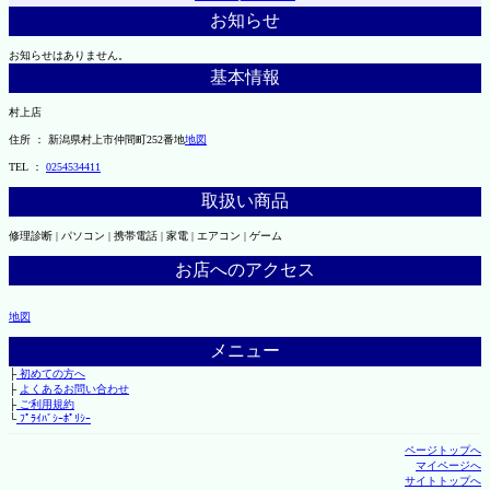
お知らせ
お知らせはありません。
基本情報
村上店
住所 ： 新潟県村上市仲間町252番地
地図
TEL ：
0254534411
取扱い商品
修理診断 | パソコン | 携帯電話 | 家電 | エアコン | ゲーム
お店へのアクセス
地図
メニュー
├
初めての方へ
├
よくあるお問い合わせ
├
ご利用規約
└
ﾌﾟﾗｲﾊﾞｼｰﾎﾟﾘｼｰ
ページトップへ
マイページへ
サイトトップへ