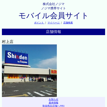
株式会社ノジマ
ノジマ携帯サイト
モバイル会員サイト
ポイント
｜
マイページ
｜
店舗検索
店舗情報
村上店
お知らせ
基本情報
取扱商品
|
店舗へｱｸｾｽ