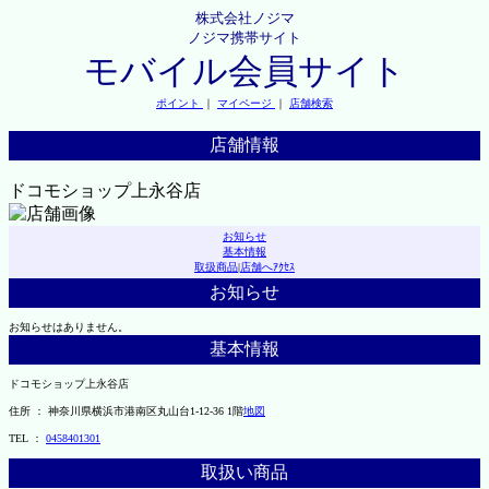
株式会社ノジマ
ノジマ携帯サイト
モバイル会員サイト
ポイント
｜
マイページ
｜
店舗検索
店舗情報
ドコモショップ上永谷店
お知らせ
基本情報
取扱商品
|
店舗へｱｸｾｽ
お知らせ
お知らせはありません。
基本情報
ドコモショップ上永谷店
住所 ： 神奈川県横浜市港南区丸山台1-12-36 1階
地図
TEL ：
0458401301
取扱い商品