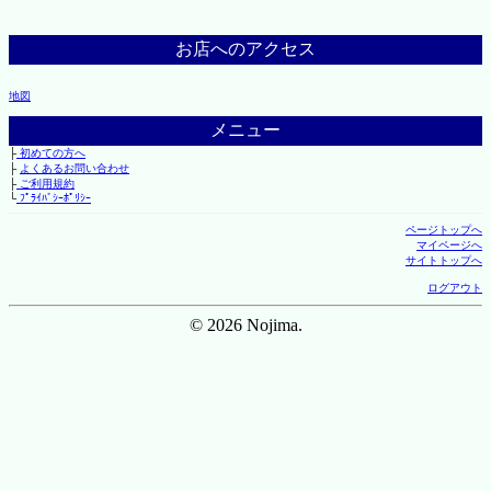
お店へのアクセス
地図
メニュー
├
初めての方へ
├
よくあるお問い合わせ
├
ご利用規約
└
ﾌﾟﾗｲﾊﾞｼｰﾎﾟﾘｼｰ
ページトップへ
マイページへ
サイトトップへ
ログアウト
© 2026 Nojima.