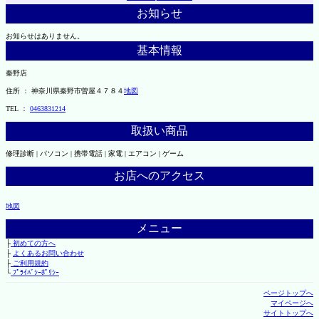
お知らせ
お知らせはありません。
基本情報
秦野店
住所 ： 神奈川県秦野市曽屋４７８４
地図
TEL ：
0463831214
取扱い商品
修理診断 | パソコン | 携帯電話 | 家電 | エアコン | ゲーム
お店へのアクセス
地図
メニュー
├
初めての方へ
├
よくあるお問い合わせ
├
ご利用規約
└
ﾌﾟﾗｲﾊﾞｼｰﾎﾟﾘｼｰ
ページトップへ
マイページへ
サイトトップへ