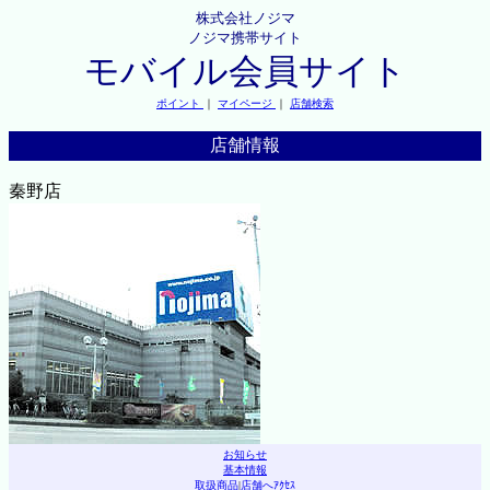
株式会社ノジマ
ノジマ携帯サイト
モバイル会員サイト
ポイント
｜
マイページ
｜
店舗検索
店舗情報
秦野店
お知らせ
基本情報
取扱商品
|
店舗へｱｸｾｽ