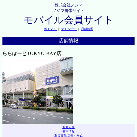
株式会社ノジマ
ノジマ携帯サイト
モバイル会員サイト
ポイント
｜
マイページ
｜
店舗検索
店舗情報
ららぽーとTOKYO-BAY店
お知らせ
基本情報
取扱商品
|
店舗へｱｸｾｽ