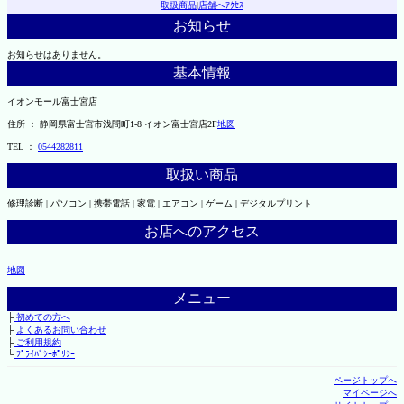
取扱商品
|
店舗へｱｸｾｽ
お知らせ
お知らせはありません。
基本情報
イオンモール富士宮店
住所 ： 静岡県富士宮市浅間町1-8 イオン富士宮店2F
地図
TEL ：
0544282811
取扱い商品
修理診断 | パソコン | 携帯電話 | 家電 | エアコン | ゲーム | デジタルプリント
お店へのアクセス
地図
メニュー
├
初めての方へ
├
よくあるお問い合わせ
├
ご利用規約
└
ﾌﾟﾗｲﾊﾞｼｰﾎﾟﾘｼｰ
ページトップへ
マイページへ