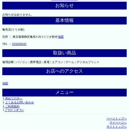
お知らせ
お知らせはありません。
基本情報
亀有店(リリオ館)
住所 ： 東京都葛飾区亀有3-26-1リリオ館4F
地図
TEL ：
0356506181
取扱い商品
修理診断 | パソコン | 携帯電話 | 家電 | エアコン | ゲーム | デジタルプリント
お店へのアクセス
地図
メニュー
├
初めての方へ
├
よくあるお問い合わせ
├
ご利用規約
└
ﾌﾟﾗｲﾊﾞｼｰﾎﾟﾘｼｰ
ページトップへ
マイページへ
サイトトップへ