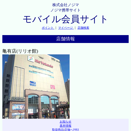
株式会社ノジマ
ノジマ携帯サイト
モバイル会員サイト
ポイント
｜
マイページ
｜
店舗検索
店舗情報
亀有店(リリオ館)
お知らせ
基本情報
取扱商品
|
店舗へｱｸｾｽ