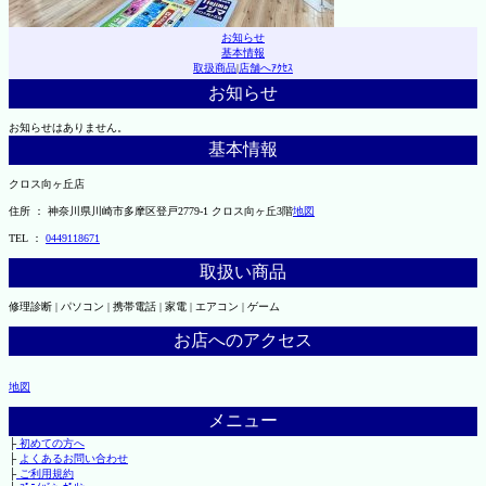
お知らせ
基本情報
取扱商品
|
店舗へｱｸｾｽ
お知らせ
お知らせはありません。
基本情報
クロス向ヶ丘店
住所 ： 神奈川県川崎市多摩区登戸2779-1 クロス向ヶ丘3階
地図
TEL ：
0449118671
取扱い商品
修理診断 | パソコン | 携帯電話 | 家電 | エアコン | ゲーム
お店へのアクセス
地図
メニュー
├
初めての方へ
├
よくあるお問い合わせ
├
ご利用規約