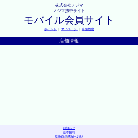
株式会社ノジマ
ノジマ携帯サイト
モバイル会員サイト
ポイント
｜
マイページ
｜
店舗検索
店舗情報
お知らせ
基本情報
取扱商品
|
店舗へｱｸｾｽ