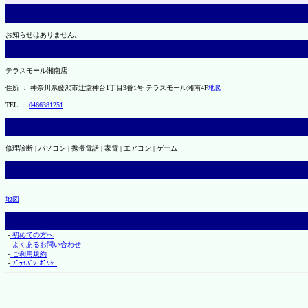
お知らせはありません。
テラスモール湘南店
住所 ： 神奈川県藤沢市辻堂神台1丁目3番1号 テラスモール湘南4F
地図
TEL ：
0466381251
修理診断 | パソコン | 携帯電話 | 家電 | エアコン | ゲーム
地図
├
初めての方へ
├
よくあるお問い合わせ
├
ご利用規約
└
ﾌﾟﾗｲﾊﾞｼｰﾎﾟﾘｼｰ