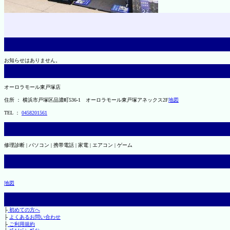
お知らせはありません。
オーロラモール東戸塚店
住所 ： 横浜市戸塚区品濃町536-1 オーロラモール東戸塚アネックス2F
地図
TEL ：
0458201561
修理診断 | パソコン | 携帯電話 | 家電 | エアコン | ゲーム
地図
├
初めての方へ
├
よくあるお問い合わせ
├
ご利用規約