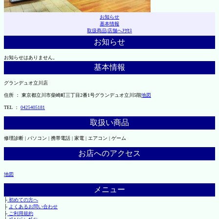
お知らせ
基本情報
取扱商品
|
店舗へｱｸｾｽ
お知らせ
お知らせはありません。
基本情報
グランデュオ立川店
住所 ： 東京都立川市柴崎町三丁目2番1号グランデュオ立川5階
地図
TEL ：
0425405181
取扱い商品
修理診断 | パソコン | 携帯電話 | 家電 | エアコン | ゲーム
お店へのアクセス
地図
メニュー
├
初めての方へ
├
よくあるお問い合わせ
├
ご利用規約