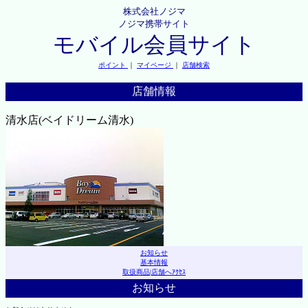
株式会社ノジマ
ノジマ携帯サイト
モバイル会員サイト
ポイント
｜
マイページ
｜
店舗検索
店舗情報
清水店(ベイドリーム清水)
お知らせ
基本情報
取扱商品
|
店舗へｱｸｾｽ
お知らせ