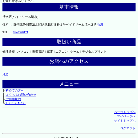
お知らせはありません。
基本情報
清水店(ベイドリーム清水)
住所 ： 静岡県静岡市清水区駒越北町８番１号ベイドリーム清水２Ｆ
地図
TEL ：
0543370121
取扱い商品
修理診断 | パソコン | 携帯電話 | 家電 | エアコン | ゲーム | デジタルプリント
お店へのアクセス
地図
メニュー
├
初めての方へ
├
よくあるお問い合わせ
├
ご利用規約
└
ﾌﾟﾗｲﾊﾞｼｰﾎﾟﾘｼｰ
ページトップへ
マイページへ
サイトトップへ
ログアウト