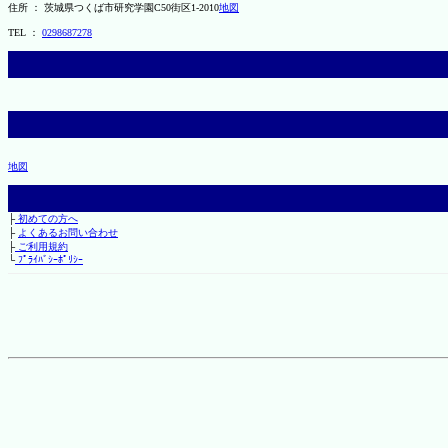
住所 ： 茨城県つくば市研究学園C50街区1-2010
地図
TEL ：
0298687278
地図
├
初めての方へ
├
よくあるお問い合わせ
├
ご利用規約
└
ﾌﾟﾗｲﾊﾞｼｰﾎﾟﾘｼｰ