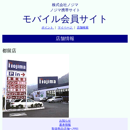
株式会社ノジマ
ノジマ携帯サイト
モバイル会員サイト
ポイント
｜
マイページ
｜
店舗検索
店舗情報
都留店
お知らせ
基本情報
取扱商品
|
店舗へｱｸｾｽ