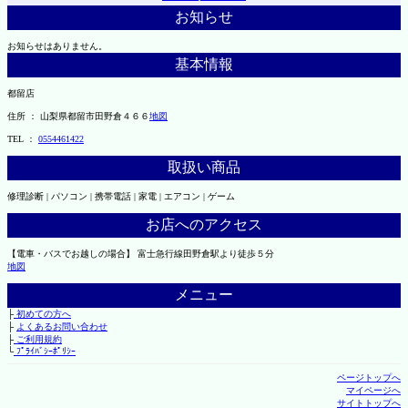
お知らせ
お知らせはありません。
基本情報
都留店
住所 ： 山梨県都留市田野倉４６６
地図
TEL ：
0554461422
取扱い商品
修理診断 | パソコン | 携帯電話 | 家電 | エアコン | ゲーム
お店へのアクセス
【電車・バスでお越しの場合】 富士急行線田野倉駅より徒歩５分
地図
メニュー
├
初めての方へ
├
よくあるお問い合わせ
├
ご利用規約
└
ﾌﾟﾗｲﾊﾞｼｰﾎﾟﾘｼｰ
ページトップへ
マイページへ
サイトトップへ