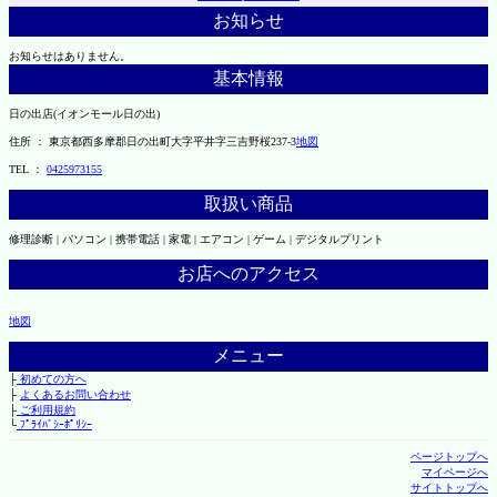
お知らせ
お知らせはありません。
基本情報
日の出店(イオンモール日の出)
住所 ： 東京都西多摩郡日の出町大字平井字三吉野桜237-3
地図
TEL ：
0425973155
取扱い商品
修理診断 | パソコン | 携帯電話 | 家電 | エアコン | ゲーム | デジタルプリント
お店へのアクセス
地図
メニュー
├
初めての方へ
├
よくあるお問い合わせ
├
ご利用規約
└
ﾌﾟﾗｲﾊﾞｼｰﾎﾟﾘｼｰ
ページトップへ
マイページへ
サイトトップへ