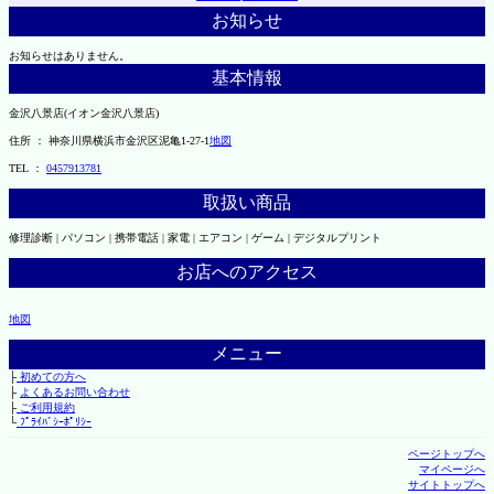
お知らせ
お知らせはありません。
基本情報
金沢八景店(イオン金沢八景店)
住所 ： 神奈川県横浜市金沢区泥亀1-27-1
地図
TEL ：
0457913781
取扱い商品
修理診断 | パソコン | 携帯電話 | 家電 | エアコン | ゲーム | デジタルプリント
お店へのアクセス
地図
メニュー
├
初めての方へ
├
よくあるお問い合わせ
├
ご利用規約
└
ﾌﾟﾗｲﾊﾞｼｰﾎﾟﾘｼｰ
ページトップへ
マイページへ
サイトトップへ