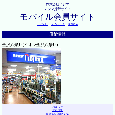
株式会社ノジマ
ノジマ携帯サイト
モバイル会員サイト
ポイント
｜
マイページ
｜
店舗検索
店舗情報
金沢八景店(イオン金沢八景店)
お知らせ
基本情報
取扱商品
|
店舗へｱｸｾｽ