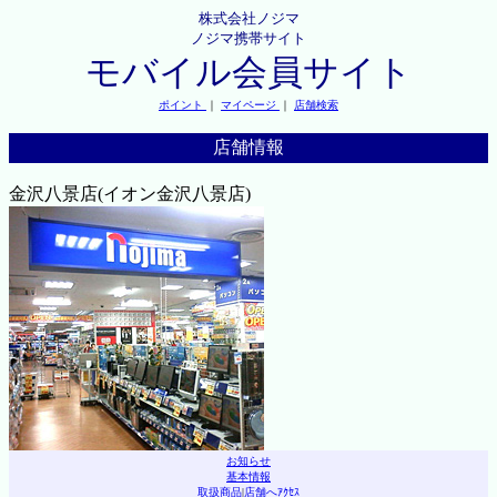
株式会社ノジマ
ノジマ携帯サイト
モバイル会員サイト
ポイント
｜
マイページ
｜
店舗検索
店舗情報
金沢八景店(イオン金沢八景店)
お知らせ
基本情報
取扱商品
|
店舗へｱｸｾｽ