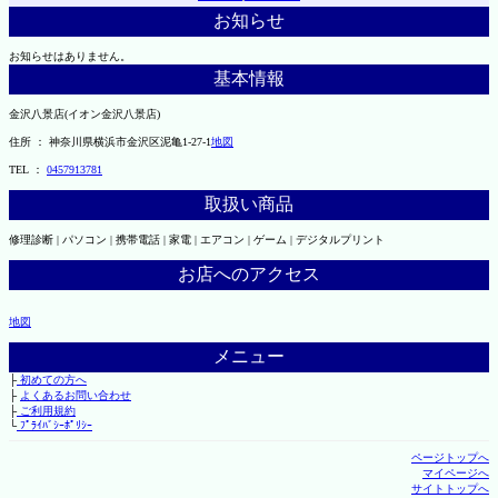
お知らせ
お知らせはありません。
基本情報
金沢八景店(イオン金沢八景店)
住所 ： 神奈川県横浜市金沢区泥亀1-27-1
地図
TEL ：
0457913781
取扱い商品
修理診断 | パソコン | 携帯電話 | 家電 | エアコン | ゲーム | デジタルプリント
お店へのアクセス
地図
メニュー
├
初めての方へ
├
よくあるお問い合わせ
├
ご利用規約
└
ﾌﾟﾗｲﾊﾞｼｰﾎﾟﾘｼｰ
ページトップへ
マイページへ
サイトトップへ