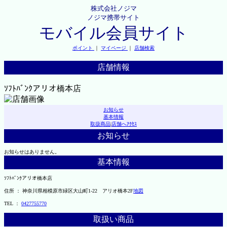
株式会社ノジマ
ノジマ携帯サイト
モバイル会員サイト
ポイント
｜
マイページ
｜
店舗検索
店舗情報
ｿﾌﾄﾊﾞﾝｸアリオ橋本店
お知らせ
基本情報
取扱商品
|
店舗へｱｸｾｽ
お知らせ
お知らせはありません。
基本情報
ｿﾌﾄﾊﾞﾝｸアリオ橋本店
住所 ： 神奈川県相模原市緑区大山町1-22 アリオ橋本2F
地図
TEL ：
0427755770
取扱い商品