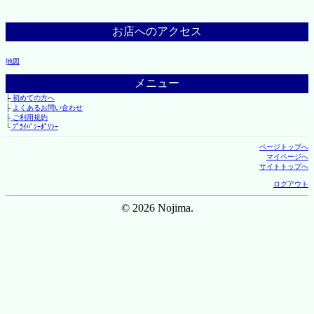
お店へのアクセス
地図
メニュー
├
初めての方へ
├
よくあるお問い合わせ
├
ご利用規約
└
ﾌﾟﾗｲﾊﾞｼｰﾎﾟﾘｼｰ
ページトップへ
マイページへ
サイトトップへ
ログアウト
© 2026 Nojima.