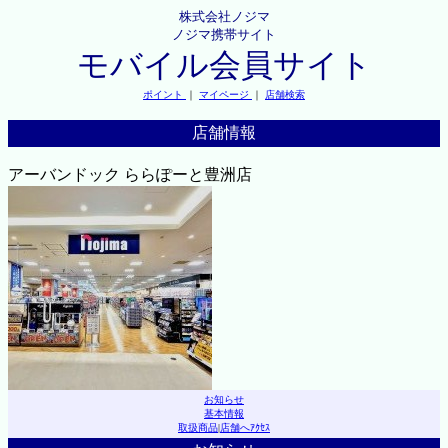
株式会社ノジマ
ノジマ携帯サイト
モバイル会員サイト
ポイント
｜
マイページ
｜
店舗検索
店舗情報
アーバンドック ららぽーと豊洲店
お知らせ
基本情報
取扱商品
|
店舗へｱｸｾｽ