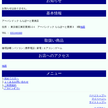
お知らせ
お知らせはありません。
基本情報
アーバンドック ららぽーと豊洲店
住所 ： 東京都江東区豊洲2-2-1 アーバンドック ららぽーと豊洲３ 3階
地図
TEL ：
0351441660
取扱い商品
修理診断 | パソコン | 携帯電話 | 家電 | エアコン | ゲーム
お店へのアクセス
地図
メニュー
├
初めての方へ
├
よくあるお問い合わせ
├
ご利用規約
└
ﾌﾟﾗｲﾊﾞｼｰﾎﾟﾘｼｰ
ページトップへ
マイページへ
サイトトップへ