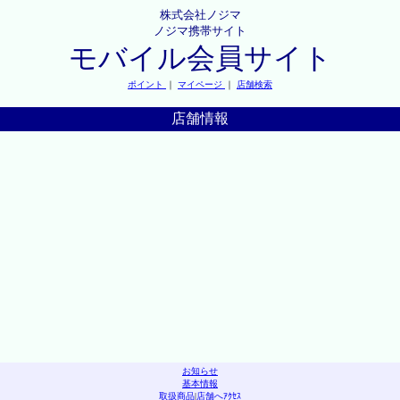
株式会社ノジマ
ノジマ携帯サイト
モバイル会員サイト
ポイント
｜
マイページ
｜
店舗検索
店舗情報
お知らせ
基本情報
取扱商品
|
店舗へｱｸｾｽ