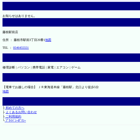
お知らせはありません。
藤枝駅前店
住所 ： 藤枝市駅前3丁目20番1
地図
TEL ：
0546455551
修理診断 | パソコン | 携帯電話 | 家電 | エアコン | ゲーム
【電車でお越しの場合】 ＪＲ東海道本線「藤枝駅」北口より徒歩5分
地図
├
初めての方へ
├
よくあるお問い合わせ
├
ご利用規約
└
ﾌﾟﾗｲﾊﾞｼｰﾎﾟﾘｼｰ