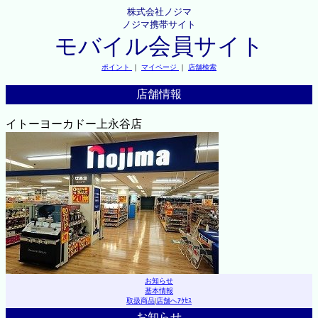
株式会社ノジマ
ノジマ携帯サイト
モバイル会員サイト
ポイント
｜
マイページ
｜
店舗検索
店舗情報
イトーヨーカドー上永谷店
お知らせ
基本情報
取扱商品
|
店舗へｱｸｾｽ
お知らせ