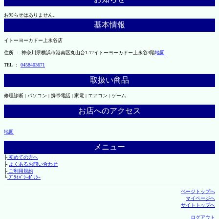
お知らせはありません。
基本情報
イトーヨーカドー上永谷店
住所 ： 神奈川県横浜市港南区丸山台1-12イトーヨーカドー上永谷3階
地図
TEL ：
0458403671
取扱い商品
修理診断 | パソコン | 携帯電話 | 家電 | エアコン | ゲーム
お店へのアクセス
地図
メニュー
├
初めての方へ
├
よくあるお問い合わせ
├
ご利用規約
└
ﾌﾟﾗｲﾊﾞｼｰﾎﾟﾘｼｰ
ページトップへ
マイページへ
サイトトップへ
ログアウト