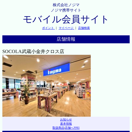
株式会社ノジマ
ノジマ携帯サイト
モバイル会員サイト
ポイント
｜
マイページ
｜
店舗検索
店舗情報
SOCOLA武蔵小金井クロス店
お知らせ
基本情報
取扱商品
|
店舗へｱｸｾｽ