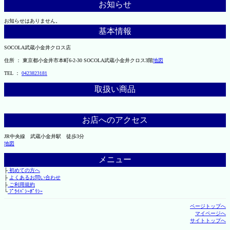
お知らせ
お知らせはありません。
基本情報
SOCOLA武蔵小金井クロス店
住所 ： 東京都小金井市本町6-2-30 SOCOLA武蔵小金井クロス3階
地図
TEL ：
0423823181
取扱い商品
お店へのアクセス
JR中央線 武蔵小金井駅 徒歩3分
地図
メニュー
├
初めての方へ
├
よくあるお問い合わせ
├
ご利用規約
└
ﾌﾟﾗｲﾊﾞｼｰﾎﾟﾘｼｰ
ページトップへ
マイページへ
サイトトップへ