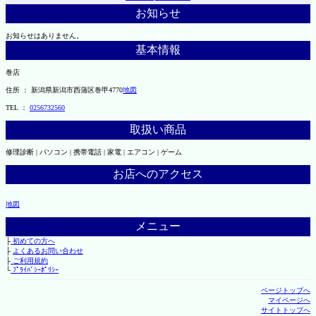
お知らせ
お知らせはありません。
基本情報
巻店
住所 ： 新潟県新潟市西蒲区巻甲4770
地図
TEL ：
0256732560
取扱い商品
修理診断 | パソコン | 携帯電話 | 家電 | エアコン | ゲーム
お店へのアクセス
地図
メニュー
├
初めての方へ
├
よくあるお問い合わせ
├
ご利用規約
└
ﾌﾟﾗｲﾊﾞｼｰﾎﾟﾘｼｰ
ページトップへ
マイページへ
サイトトップへ