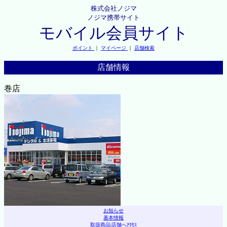
株式会社ノジマ
ノジマ携帯サイト
モバイル会員サイト
ポイント
｜
マイページ
｜
店舗検索
店舗情報
巻店
お知らせ
基本情報
取扱商品
|
店舗へｱｸｾｽ