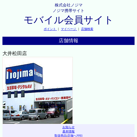
株式会社ノジマ
ノジマ携帯サイト
モバイル会員サイト
ポイント
｜
マイページ
｜
店舗検索
店舗情報
大井松田店
お知らせ
基本情報
取扱商品
|
店舗へｱｸｾｽ