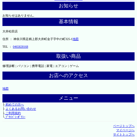
お知らせ
お知らせはありません。
基本情報
大井松田店
住所 ： 神奈川県足柄上郡大井町金子字中の町325-1
地図
TEL ：
0465828168
取扱い商品
修理診断 | パソコン | 携帯電話 | 家電 | エアコン | ゲーム
お店へのアクセス
地図
メニュー
├
初めての方へ
├
よくあるお問い合わせ
├
ご利用規約
└
ﾌﾟﾗｲﾊﾞｼｰﾎﾟﾘｼｰ
ページトップへ
マイページへ
サイトトップへ