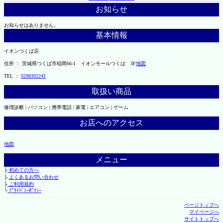
お知らせ
お知らせはありません。
基本情報
イオンつくば店
住所 ： 茨城県つくば市稲岡66-1 イオンモールつくば 3F
地図
TEL ：
0298392241
取扱い商品
修理診断 | パソコン | 携帯電話 | 家電 | エアコン | ゲーム
お店へのアクセス
地図
メニュー
├
初めての方へ
├
よくあるお問い合わせ
├
ご利用規約
└
ﾌﾟﾗｲﾊﾞｼｰﾎﾟﾘｼｰ
ページトップへ
マイページへ
サイトトップへ