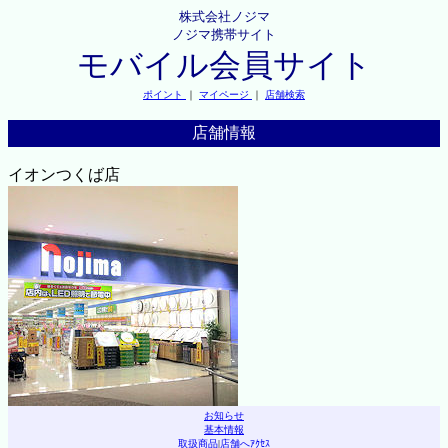
株式会社ノジマ
ノジマ携帯サイト
モバイル会員サイト
ポイント
｜
マイページ
｜
店舗検索
店舗情報
イオンつくば店
お知らせ
基本情報
取扱商品
|
店舗へｱｸｾｽ