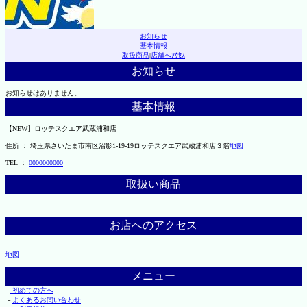
お知らせ
基本情報
取扱商品
|
店舗へｱｸｾｽ
お知らせ
お知らせはありません。
基本情報
【NEW】ロッテスクエア武蔵浦和店
住所 ： 埼玉県さいたま市南区沼影1-19-19ロッテスクエア武蔵浦和店３階
地図
TEL ：
0000000000
取扱い商品
お店へのアクセス
地図
メニュー
├
初めての方へ
├
よくあるお問い合わせ