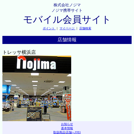
株式会社ノジマ
ノジマ携帯サイト
モバイル会員サイト
ポイント
｜
マイページ
｜
店舗検索
店舗情報
トレッサ横浜店
お知らせ
基本情報
取扱商品
|
店舗へｱｸｾｽ