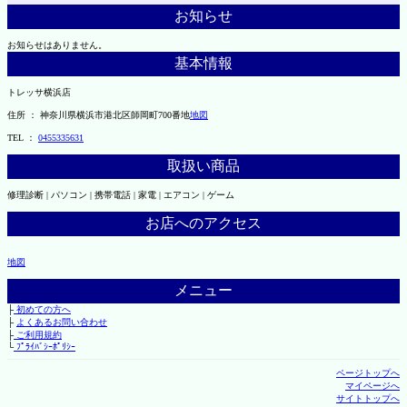
お知らせ
お知らせはありません。
基本情報
トレッサ横浜店
住所 ： 神奈川県横浜市港北区師岡町700番地
地図
TEL ：
0455335631
取扱い商品
修理診断 | パソコン | 携帯電話 | 家電 | エアコン | ゲーム
お店へのアクセス
地図
メニュー
├
初めての方へ
├
よくあるお問い合わせ
├
ご利用規約
└
ﾌﾟﾗｲﾊﾞｼｰﾎﾟﾘｼｰ
ページトップへ
マイページへ
サイトトップへ