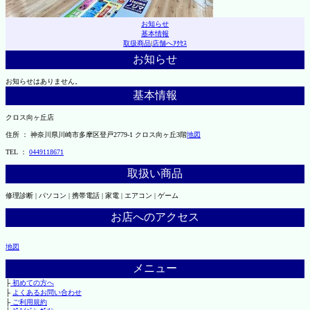
お知らせ
基本情報
取扱商品
|
店舗へｱｸｾｽ
お知らせ
お知らせはありません。
基本情報
クロス向ヶ丘店
住所 ： 神奈川県川崎市多摩区登戸2779-1 クロス向ヶ丘3階
地図
TEL ：
0449118671
取扱い商品
修理診断 | パソコン | 携帯電話 | 家電 | エアコン | ゲーム
お店へのアクセス
地図
メニュー
├
初めての方へ
├
よくあるお問い合わせ
├
ご利用規約