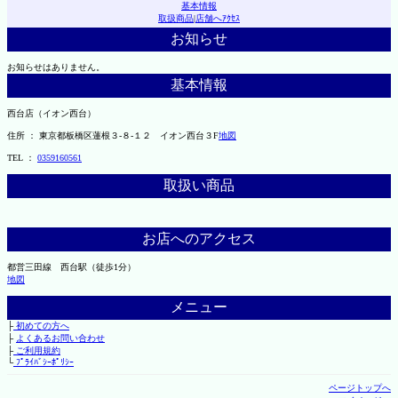
基本情報
取扱商品
|
店舗へｱｸｾｽ
お知らせ
お知らせはありません。
基本情報
西台店（イオン西台）
住所 ： 東京都板橋区蓮根３-８-１２ イオン西台３F
地図
TEL ：
0359160561
取扱い商品
お店へのアクセス
都営三田線 西台駅（徒歩1分）
地図
メニュー
├
初めての方へ
├
よくあるお問い合わせ
├
ご利用規約
└
ﾌﾟﾗｲﾊﾞｼｰﾎﾟﾘｼｰ
ページトップへ