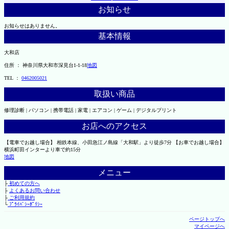
お知らせ
お知らせはありません。
基本情報
大和店
住所 ： 神奈川県大和市深見台1-1-18
地図
TEL ：
0462005021
取扱い商品
修理診断 | パソコン | 携帯電話 | 家電 | エアコン | ゲーム | デジタルプリント
お店へのアクセス
【電車でお越し場合】 相鉄本線、小田急江ノ島線「大和駅」より徒歩7分 【お車でお越し場合】
横浜町田インターより車で約15分
地図
メニュー
├
初めての方へ
├
よくあるお問い合わせ
├
ご利用規約
└
ﾌﾟﾗｲﾊﾞｼｰﾎﾟﾘｼｰ
ページトップへ
マイページへ