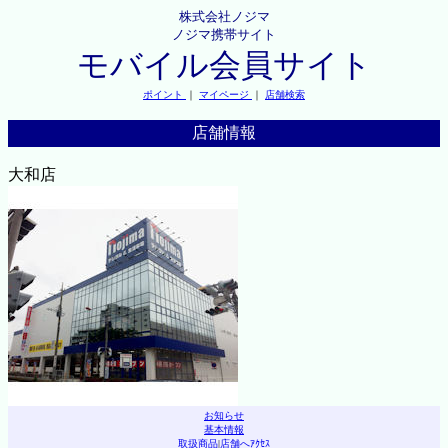
株式会社ノジマ
ノジマ携帯サイト
モバイル会員サイト
ポイント
｜
マイページ
｜
店舗検索
店舗情報
大和店
お知らせ
基本情報
取扱商品
|
店舗へｱｸｾｽ