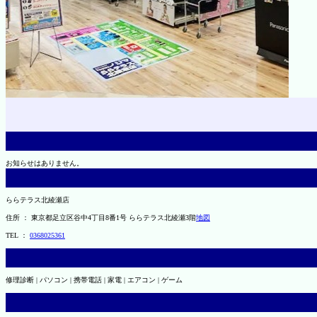
お知らせはありません。
ららテラス北綾瀬店
住所 ： 東京都足立区谷中4丁目8番1号 ららテラス北綾瀬3階
地図
TEL ：
0368025361
修理診断 | パソコン | 携帯電話 | 家電 | エアコン | ゲーム