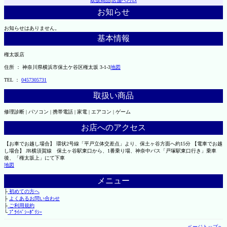
取扱商品
|
店舗へｱｸｾｽ
お知らせ
お知らせはありません。
基本情報
権太坂店
住所 ： 神奈川県横浜市保土ケ谷区権太坂 3-1-3
地図
TEL ：
0457305731
取扱い商品
修理診断 | パソコン | 携帯電話 | 家電 | エアコン | ゲーム
お店へのアクセス
【お車でお越し場合】 環状2号線「平戸立体交差点」より、保土ヶ谷方面へ約15分 【電車でお越
し場合】 JR横須賀線 保土ヶ谷駅東口から、1番乗り場、神奈中バス「戸塚駅東口行き」乗車
後、「権太坂上」にて下車
地図
メニュー
├
初めての方へ
├
よくあるお問い合わせ
├
ご利用規約
└
ﾌﾟﾗｲﾊﾞｼｰﾎﾟﾘｼｰ
ページトップへ