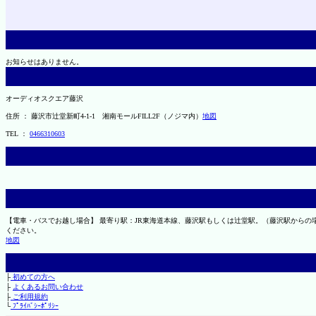
お知らせはありません。
オーディオスクエア藤沢
住所 ： 藤沢市辻堂新町4-1-1 湘南モールFILL2F（ノジマ内）
地図
TEL ：
0466310603
【電車・バスでお越し場合】 最寄り駅：JR東海道本線、藤沢駅もしくは辻堂駅。（藤沢駅から
ください。
地図
├
初めての方へ
├
よくあるお問い合わせ
├
ご利用規約
└
ﾌﾟﾗｲﾊﾞｼｰﾎﾟﾘｼｰ