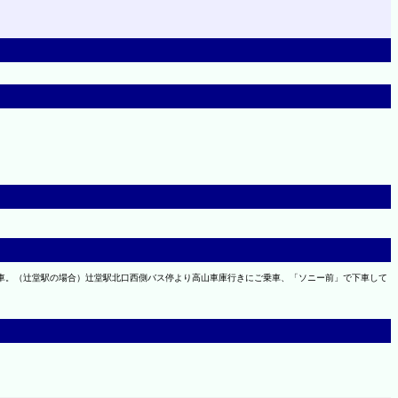
下車。（辻堂駅の場合）辻堂駅北口西側バス停より高山車庫行きにご乗車、「ソニー前」で下車して