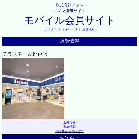
株式会社ノジマ
ノジマ携帯サイト
モバイル会員サイト
ポイント
｜
マイページ
｜
店舗検索
店舗情報
テラスモール松戸店
お知らせ
基本情報
取扱商品
|
店舗へｱｸｾｽ
お知らせ