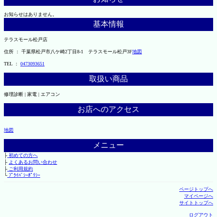
お知らせはありません。
基本情報
テラスモール松戸店
住所 ： 千葉県松戸市八ケ崎2丁目8-1 テラスモール松戸3F
地図
TEL ：
0473093651
取扱い商品
修理診断 | 家電 | エアコン
お店へのアクセス
地図
メニュー
├
初めての方へ
├
よくあるお問い合わせ
├
ご利用規約
└
ﾌﾟﾗｲﾊﾞｼｰﾎﾟﾘｼｰ
ページトップへ
マイページへ
サイトトップへ
ログアウト